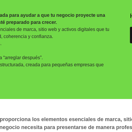
eñada para ayudar a que tu negocio proyecte una
sté preparado para crecer.
ciales de marca, sitio web y activos digitales que tu
, coherencia y confianza.
.
 “arreglar después”.
 estructurada, creada para pequeñas empresas que
 proporciona los elementos esenciales de marca, siti
u negocio necesita para presentarse de manera profes