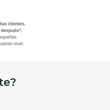
us clientes.
a después”.
 pequeñas
uiente nivel.
te?